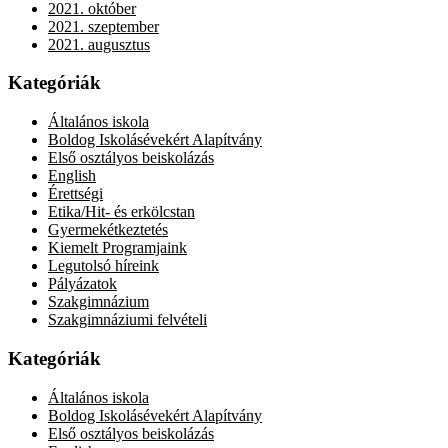
2021. október
2021. szeptember
2021. augusztus
Kategóriák
Általános iskola
Boldog Iskolásévekért Alapítvány
Első osztályos beiskolázás
English
Érettségi
Etika/Hit- és erkölcstan
Gyermekétkeztetés
Kiemelt Programjaink
Legutolsó híreink
Pályázatok
Szakgimnázium
Szakgimnáziumi felvételi
Kategóriák
Általános iskola
Boldog Iskolásévekért Alapítvány
Első osztályos beiskolázás