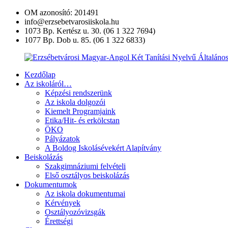
Ugrás
OM azonosító: 201491
a
info@erzsebetvarosiiskola.hu
tartalomra
1073 Bp. Kertész u. 30. (06 1 322 7694)
1077 Bp. Dob u. 85. (06 1 322 6833)
Kezdőlap
Erzsébetvárosi
Az iskoláról…
Magyar-
Képzési rendszerünk
Angol
Az iskola dolgozói
Két
Kiemelt Programjaink
Tanítási
Etika/Hit- és erkölcstan
Nyelvű
ÖKO
Általános
Pályázatok
Iskola
A Boldog Iskolásévekért Alapítvány
és
Beiskolázás
Művészeti
Szakgimnáziumi felvételi
Szakgimnázium
Első osztályos beiskolázás
Dokumentumok
Az iskola dokumentumai
Kérvények
Osztályozóvizsgák
Érettségi