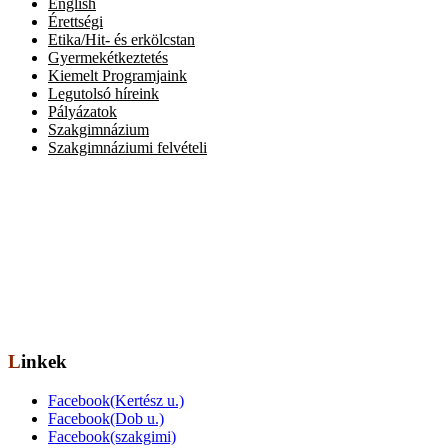
English
Érettségi
Etika/Hit- és erkölcstan
Gyermekétkeztetés
Kiemelt Programjaink
Legutolsó híreink
Pályázatok
Szakgimnázium
Szakgimnáziumi felvételi
Elérhetőség
Székhely: 1073 Bp. Kertész utca 30.,
tel.: 06-1-322-7694
Telephely: 1077 Bp. Dob utca 85.,
tel.: 06-1-322-6833
OM azonosító: 201491,
Telephelykód: 001, Tagozatkód: 0001.
E-mail: info[kukac]erzsebetvarosiiskola.hu
Linkek
Facebook(Kertész u.)
Facebook(Dob u.)
Facebook(szakgimi)