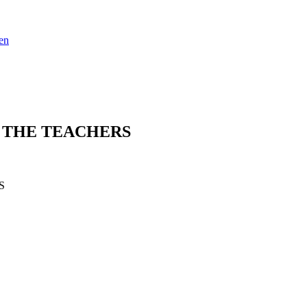
en
 THE TEACHERS
S