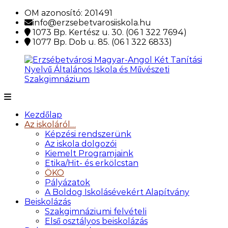
Ugrás
OM azonosító: 201491
a
info@erzsebetvarosiiskola.hu
tartalomra
1073 Bp. Kertész u. 30. (06 1 322 7694)
1077 Bp. Dob u. 85. (06 1 322 6833)
Erzsébetvárosi
Magyar-
Kezdőlap
Angol
Az iskoláról…
Két
Képzési rendszerünk
Tanítási
Az iskola dolgozói
Nyelvű
Kiemelt Programjaink
Általános
Etika/Hit- és erkölcstan
Iskola
ÖKO
és
Pályázatok
Művészeti
A Boldog Iskolásévekért Alapítvány
Szakgimnázium
Beiskolázás
Szakgimnáziumi felvételi
Első osztályos beiskolázás