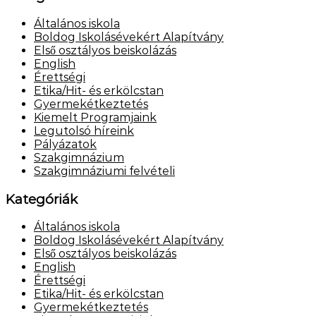
Általános iskola
Boldog Iskolásévekért Alapítvány
Első osztályos beiskolázás
English
Érettségi
Etika/Hit- és erkölcstan
Gyermekétkeztetés
Kiemelt Programjaink
Legutolsó híreink
Pályázatok
Szakgimnázium
Szakgimnáziumi felvételi
Kategóriák
Általános iskola
Boldog Iskolásévekért Alapítvány
Első osztályos beiskolázás
English
Érettségi
Etika/Hit- és erkölcstan
Gyermekétkeztetés