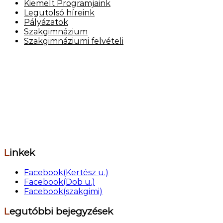
Kiemelt Programjaink
Legutolsó híreink
Pályázatok
Szakgimnázium
Szakgimnáziumi felvételi
Elérhetőség
Székhely: 1073 Bp. Kertész utca 30.,
tel.: 06-1-322-7694
Telephely: 1077 Bp. Dob utca 85.,
tel.: 06-1-322-6833
OM azonosító: 201491,
Telephelykód: 001, Tagozatkód: 0001.
E-mail: info[kukac]erzsebetvarosiiskola.hu
Linkek
Facebook(Kertész u.)
Facebook(Dob u.)
Facebook(szakgimi)
Legutóbbi bejegyzések