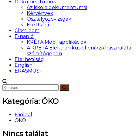
Dokumentumok
Az iskola dokumentumai
Kérvények
Osztályozóvizsgák
Érettségi
Classroom
E-napló
KRÉTA Mobil applikációk
A KRÉTA Elektronikus ellenőrző használata
számítógépen
Elérhetőség
English
ERASMUS+
Keresés:
Keresés
Kategória:
ÖKO
Főoldal
ÖKO
Nincs találat