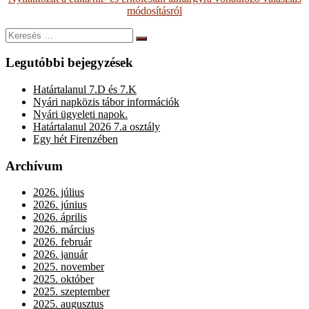
módosításról
Keresés:
Keresés
Legutóbbi bejegyzések
Határtalanul 7.D és 7.K
Nyári napközis tábor információk
Nyári ügyeleti napok.
Határtalanul 2026 7.a osztály
Egy hét Firenzében
Archívum
2026. július
2026. június
2026. április
2026. március
2026. február
2026. január
2025. november
2025. október
2025. szeptember
2025. augusztus