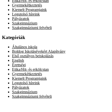
Etika/Hit- és erkölcstan
Gyermekétkeztetés
Kiemelt Programjaink
Legutolsó híreink
Pályázatok
Szakgimnázium
Szakgimnáziumi felvételi
Kategóriák
Általános iskola
Boldog Iskolásévekért Alapítvány
Első osztályos beiskolázás
English
Érettségi
Etika/Hit- és erkölcstan
Gyermekétkeztetés
Kiemelt Programjaink
Legutolsó híreink
Pályázatok
Szakgimnázium
Szakgimnáziumi felvételi
Elérhetőség