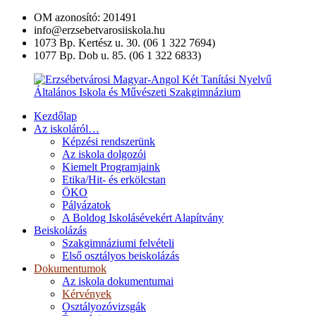
Ugrás
OM azonosító: 201491
a
info@erzsebetvarosiiskola.hu
tartalomra
1073 Bp. Kertész u. 30. (06 1 322 7694)
1077 Bp. Dob u. 85. (06 1 322 6833)
Kezdőlap
Erzsébetvárosi
Az iskoláról…
Magyar-
Képzési rendszerünk
Angol
Az iskola dolgozói
Két
Kiemelt Programjaink
Tanítási
Etika/Hit- és erkölcstan
Nyelvű
ÖKO
Általános
Pályázatok
Iskola
A Boldog Iskolásévekért Alapítvány
és
Beiskolázás
Művészeti
Szakgimnáziumi felvételi
Szakgimnázium
Első osztályos beiskolázás
Dokumentumok
Az iskola dokumentumai
Kérvények
Osztályozóvizsgák