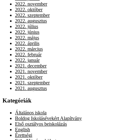
2022. november
2022. október
2022. szeptember
2022. augusztus
2022. július
2022. június
2022. május
2022. április
2022. március
2022. február
2022. január
2021. december
2021. november
2021. október
2021. szeptember
2021. augusztus
Kategóriák
Általános iskola
Boldog Iskolásévekért Alapítvány
Első osztályos beiskolázás
English
Érettségi