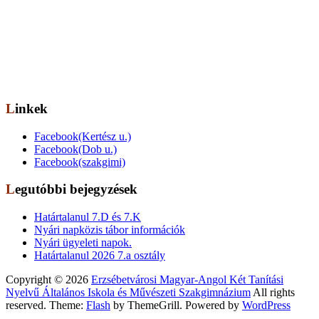
Székhely: 1073 Bp. Kertész utca 30.,
tel.: 06-1-322-7694
Telephely: 1077 Bp. Dob utca 85.,
tel.: 06-1-322-6833
OM azonosító: 201491,
Telephelykód: 001, Tagozatkód: 0001.
E-mail: info[kukac]erzsebetvarosiiskola.hu
Linkek
Facebook(Kertész u.)
Facebook(Dob u.)
Facebook(szakgimi)
Legutóbbi bejegyzések
Határtalanul 7.D és 7.K
Nyári napközis tábor információk
Nyári ügyeleti napok.
Határtalanul 2026 7.a osztály
Copyright © 2026
Erzsébetvárosi Magyar-Angol Két Tanítási
Nyelvű Általános Iskola és Művészeti Szakgimnázium
All rights
reserved. Theme:
Flash
by ThemeGrill. Powered by
WordPress