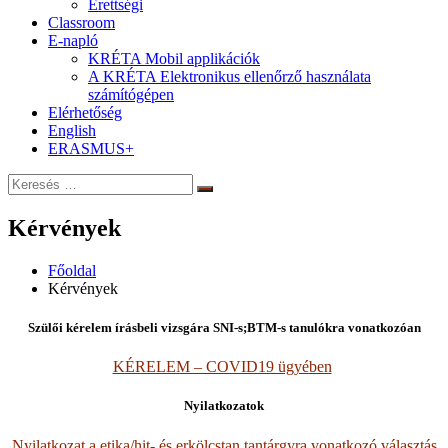
Érettségi
Classroom
E-napló
KRÉTA Mobil applikációk
A KRÉTA Elektronikus ellenőrző használata
számítógépen
Elérhetőség
English
ERASMUS+
Keresés:
Keresés
Kérvények
Főoldal
Kérvények
Szülői kérelem írásbeli vizsgára SNI-s;BTM-s tanulókra vonatkozóan
KÉRELEM – COVID19 ügyében
Nyilatkozatok
Nyilatkozat a etika/hit- és erkölcstan tantárgyra vonatkozó választás