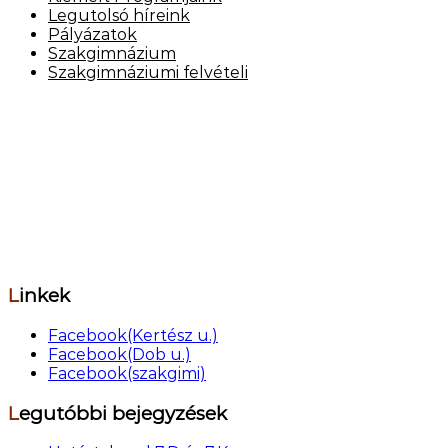
Legutolsó híreink
Pályázatok
Szakgimnázium
Szakgimnáziumi felvételi
Elérhetőség
Székhely: 1073 Bp. Kertész utca 30.,
tel.: 06-1-322-7694
Telephely: 1077 Bp. Dob utca 85.,
tel.: 06-1-322-6833
OM azonosító: 201491,
Telephelykód: 001, Tagozatkód: 0001.
E-mail: info[kukac]erzsebetvarosiiskola.hu
Linkek
Facebook(Kertész u.)
Facebook(Dob u.)
Facebook(szakgimi)
Legutóbbi bejegyzések