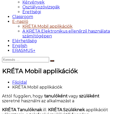
Kérvények
Osztályozóvizsgák
Érettségi
Classroom
E-napló
KRÉTA Mobil applikációk
A KRÉTA Elektronikus ellenőrző használata
számítógépen
Elérhetőség
English
ERASMUS+
Keresés:
Keresés
KRÉTA Mobil applikációk
Főoldal
KRÉTA Mobil applikációk
Attól függően, hogy
tanulóként
vagy
szülőként
szeretné használni az alkalmazást a
KRÉTA Tanulóknak
ill.
KRÉTA Szülőknek
applikációt