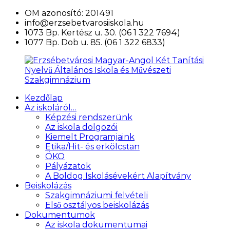
Ugrás
OM azonosító: 201491
a
info@erzsebetvarosiiskola.hu
tartalomra
1073 Bp. Kertész u. 30. (06 1 322 7694)
1077 Bp. Dob u. 85. (06 1 322 6833)
Kezdőlap
Erzsébetvárosi
Az iskoláról…
Magyar-
Képzési rendszerünk
Angol
Az iskola dolgozói
Két
Kiemelt Programjaink
Tanítási
Etika/Hit- és erkölcstan
Nyelvű
ÖKO
Általános
Pályázatok
Iskola
A Boldog Iskolásévekért Alapítvány
és
Beiskolázás
Művészeti
Szakgimnáziumi felvételi
Szakgimnázium
Első osztályos beiskolázás
Dokumentumok
Az iskola dokumentumai