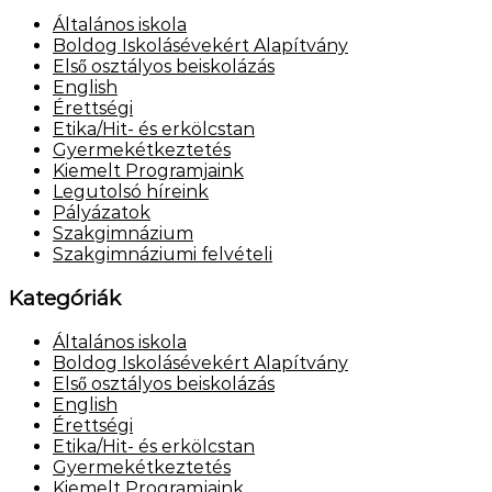
Általános iskola
Boldog Iskolásévekért Alapítvány
Első osztályos beiskolázás
English
Érettségi
Etika/Hit- és erkölcstan
Gyermekétkeztetés
Kiemelt Programjaink
Legutolsó híreink
Pályázatok
Szakgimnázium
Szakgimnáziumi felvételi
Kategóriák
Általános iskola
Boldog Iskolásévekért Alapítvány
Első osztályos beiskolázás
English
Érettségi
Etika/Hit- és erkölcstan
Gyermekétkeztetés
Kiemelt Programjaink