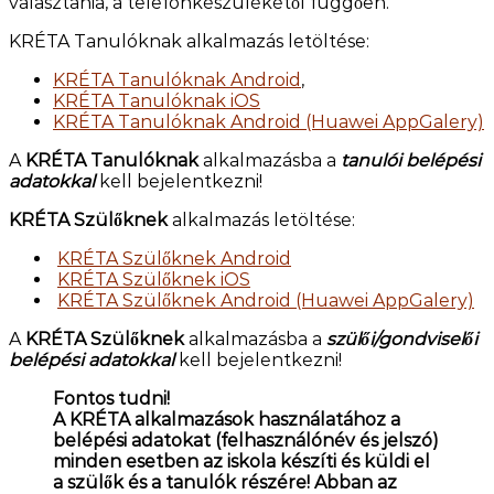
választania, a telefonkészülékétől függően.
KRÉTA Tanulóknak alkalmazás letöltése:
KRÉTA Tanulóknak Android
,
KRÉTA Tanulóknak iOS
KRÉTA Tanulóknak Android (Huawei AppGalery)
A
KRÉTA Tanulóknak
alkalmazásba a
tanulói belépési
adatokkal
kell bejelentkezni!
KRÉTA Szülőknek
alkalmazás letöltése:
KRÉTA Szülőknek Android
KRÉTA Szülőknek iOS
KRÉTA Szülőknek Android (Huawei AppGalery)
A
KRÉTA Szülőknek
alkalmazásba a
szülői/gondviselői
belépési adatokkal
kell bejelentkezni!
Fontos tudni!
A KRÉTA alkalmazások használatához a
belépési adatokat (felhasználónév és jelszó)
minden esetben az iskola készíti és küldi el
a szülők és a tanulók részére! Abban az