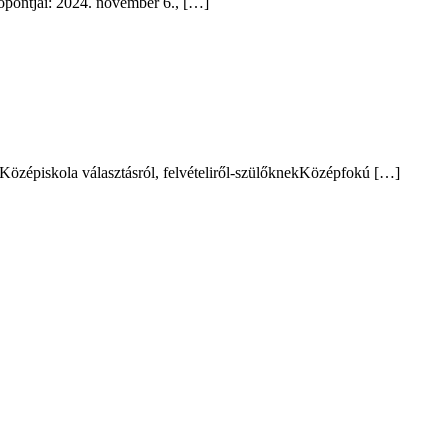
őpontjai: 2024. november 6., […]
:Középiskola választásról, felvételiről-szülőknekKözépfokú […]