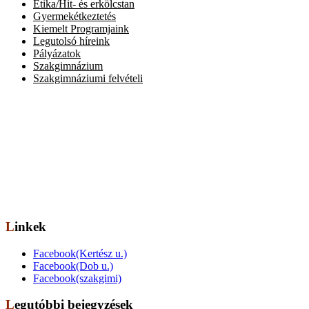
Etika/Hit- és erkölcstan
Gyermekétkeztetés
Kiemelt Programjaink
Legutolsó híreink
Pályázatok
Szakgimnázium
Szakgimnáziumi felvételi
Elérhetőség
Székhely: 1073 Bp. Kertész utca 30.,
tel.: 06-1-322-7694
Telephely: 1077 Bp. Dob utca 85.,
tel.: 06-1-322-6833
OM azonosító: 201491,
Telephelykód: 001, Tagozatkód: 0001.
E-mail: info[kukac]erzsebetvarosiiskola.hu
Linkek
Facebook(Kertész u.)
Facebook(Dob u.)
Facebook(szakgimi)
Legutóbbi bejegyzések