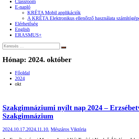
Classroom
E-napló
KRÉTA Mobil applikációk
A KRÉTA Elektronikus ellenőrző használata számítógép
Elérhetőség
English
ERASMUS+
Keresés:
Keresés
Hónap:
2024. október
Főoldal
2024
okt
Szakgimnáziumi nyílt nap 2024 – Erzsébet
Szakgimnázium
2024.10.17.
2024.11.10.
Mészáros Viktória