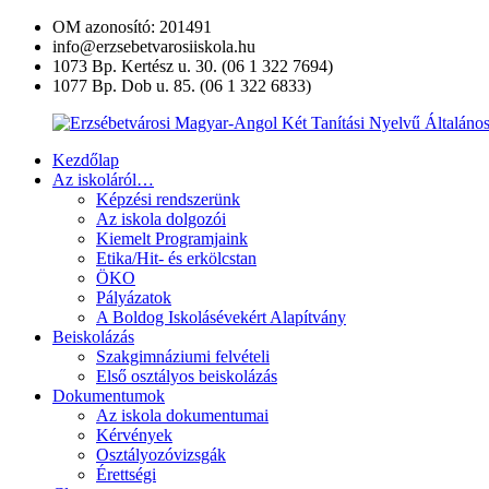
Ugrás
OM azonosító: 201491
a
info@erzsebetvarosiiskola.hu
tartalomra
1073 Bp. Kertész u. 30. (06 1 322 7694)
1077 Bp. Dob u. 85. (06 1 322 6833)
Kezdőlap
Erzsébetvárosi
Az iskoláról…
Magyar-
Képzési rendszerünk
Angol
Az iskola dolgozói
Két
Kiemelt Programjaink
Tanítási
Etika/Hit- és erkölcstan
Nyelvű
ÖKO
Általános
Pályázatok
Iskola
A Boldog Iskolásévekért Alapítvány
és
Beiskolázás
Művészeti
Szakgimnáziumi felvételi
Szakgimnázium
Első osztályos beiskolázás
Dokumentumok
Az iskola dokumentumai
Kérvények
Osztályozóvizsgák
Érettségi