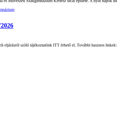
a és Művészeti Szakgimnázium Kertész utcai épülete. A nyílt napok id
imnázium
/2026
i eljárásról szóló tájékoztatónk ITT érhető el. További hasznos linkek