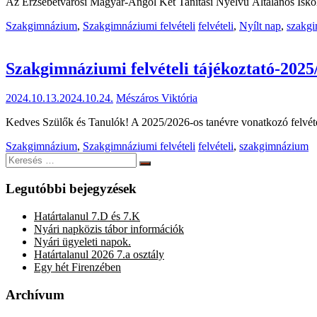
Az Erzsébetvárosi Magyar-Angol Két Tanítási Nyelvű Általános Iskol
Szakgimnázium
,
Szakgimnáziumi felvételi
felvételi
,
Nyílt nap
,
szakg
Szakgimnáziumi felvételi tájékoztató-2025
2024.10.13.
2024.10.24.
Mészáros Viktória
Kedves Szülők és Tanulók! A 2025/2026-os tanévre vonatkozó felvétel
Szakgimnázium
,
Szakgimnáziumi felvételi
felvételi
,
szakgimnázium
Keresés:
Keresés
Legutóbbi bejegyzések
Határtalanul 7.D és 7.K
Nyári napközis tábor információk
Nyári ügyeleti napok.
Határtalanul 2026 7.a osztály
Egy hét Firenzében
Archívum