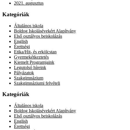
2021. augusztus
Kategóriák
Általános iskola
Boldog Iskolásévekért Alapítvány
Első osztályos beiskolázás
English
Érettségi
Etika/Hit- és erkölcstan
Gyermekétkeztetés
Kiemelt Programjaink
Legutolsó híreink
Pályázatok
Szakgimnázium
Szakgimnáziumi felvételi
Kategóriák
Általános iskola
Boldog Iskolásévekért Alapítvány
Első osztályos beiskolázás
English
Érettségi