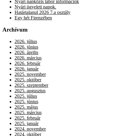
Nyári napközis tábor információk
Nyári ügyeleti napok.
Határtalanul 2026 7.a osztály
Egy hét Firenzében
Archívum
2026. július
2026. június
2026. április
2026. március
2026. február
2026. január
2025. november
2025. október
2025. szeptember
2025. augusztus
2025. július
2025. június
2025. május
2025. március
2025. február
2025. január
2024. november
2024. október