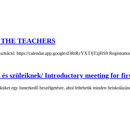
 THE TEACHERS
ttps://calendar.app.google/d3RtRcYXTJjTzjHS9 Registration: h
és szüleiknek/ Introductory meeting for firs
eküket egy Ismerkedő beszélgetésre, ahol feltehetik minden beiskolázá