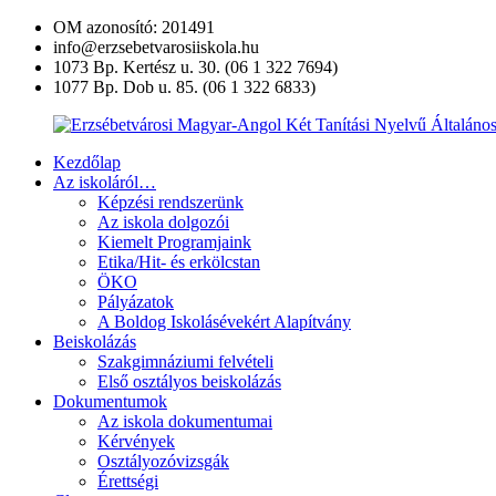
Ugrás
OM azonosító: 201491
a
info@erzsebetvarosiiskola.hu
tartalomra
1073 Bp. Kertész u. 30. (06 1 322 7694)
1077 Bp. Dob u. 85. (06 1 322 6833)
Kezdőlap
Erzsébetvárosi
Az iskoláról…
Magyar-
Képzési rendszerünk
Angol
Az iskola dolgozói
Két
Kiemelt Programjaink
Tanítási
Etika/Hit- és erkölcstan
Nyelvű
ÖKO
Általános
Pályázatok
Iskola
A Boldog Iskolásévekért Alapítvány
és
Beiskolázás
Művészeti
Szakgimnáziumi felvételi
Szakgimnázium
Első osztályos beiskolázás
Dokumentumok
Az iskola dokumentumai
Kérvények
Osztályozóvizsgák
Érettségi