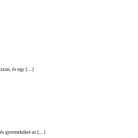
azzon, és egy […]
t és gyermeküket az […]