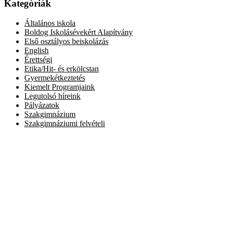
Kategóriák
Általános iskola
Boldog Iskolásévekért Alapítvány
Első osztályos beiskolázás
English
Érettségi
Etika/Hit- és erkölcstan
Gyermekétkeztetés
Kiemelt Programjaink
Legutolsó híreink
Pályázatok
Szakgimnázium
Szakgimnáziumi felvételi
Elérhetőség
Székhely: 1073 Bp. Kertész utca 30.,
tel.: 06-1-322-7694
Telephely: 1077 Bp. Dob utca 85.,
tel.: 06-1-322-6833
OM azonosító: 201491,
Telephelykód: 001, Tagozatkód: 0001.
E-mail: info[kukac]erzsebetvarosiiskola.hu