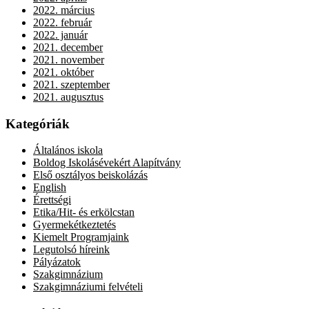
2022. március
2022. február
2022. január
2021. december
2021. november
2021. október
2021. szeptember
2021. augusztus
Kategóriák
Általános iskola
Boldog Iskolásévekért Alapítvány
Első osztályos beiskolázás
English
Érettségi
Etika/Hit- és erkölcstan
Gyermekétkeztetés
Kiemelt Programjaink
Legutolsó híreink
Pályázatok
Szakgimnázium
Szakgimnáziumi felvételi