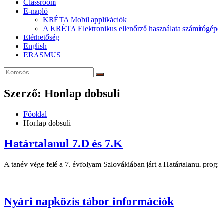
Classroom
E-napló
KRÉTA Mobil applikációk
A KRÉTA Elektronikus ellenőrző használata számítógép
Elérhetőség
English
ERASMUS+
Keresés:
Keresés
Szerző:
Honlap dobsuli
Főoldal
Honlap dobsuli
Határtalanul 7.D és 7.K
A tanév vége felé a 7. évfolyam Szlovákiában járt a Határtalanul prog
Nyári napközis tábor információk