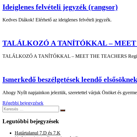
Ideiglenes felvételi jegyzék (rangsor)
Kedves Diákok! Elérhető az ideiglenes felvételi jegyzék.
TALÁLKOZÓ A TANÍTÓKKAL – MEET
TALÁLKOZÓ A TANÍTÓKKAL – MEET THE TEACHERS Regisztráció: h
Ismerkedő beszélgetések leendő elsősöknek 
Ahogy Nyílt napjainkon jeleztük, szeretettel várjuk Önöket és gyerm
Bejegyzés
Régebbi bejegyzések
Keresés:
navigáció
Keresés
Legutóbbi bejegyzések
Határtalanul 7.D és 7.K