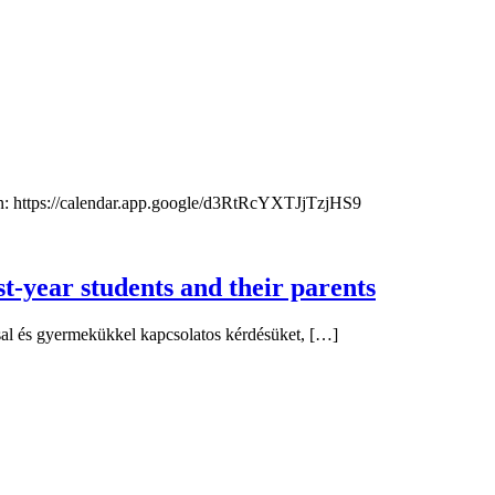
ttps://calendar.app.google/d3RtRcYXTJjTzjHS9
t-year students and their parents
ssal és gyermekükkel kapcsolatos kérdésüket, […]