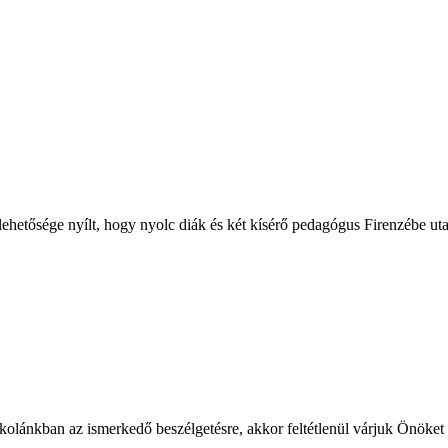
ehetősége nyílt, hogy nyolc diák és két kísérő pedagógus Firenzébe ut
skolánkban az ismerkedő beszélgetésre, akkor feltétlenül várjuk Önöke