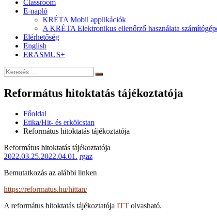
Classroom
E-napló
KRÉTA Mobil applikációk
A KRÉTA Elektronikus ellenőrző használata számítógép
Elérhetőség
English
ERASMUS+
Keresés:
Keresés
Református hitoktatás tájékoztatója
Főoldal
Etika/Hit- és erkölcstan
Református hitoktatás tájékoztatója
Református hitoktatás tájékoztatója
2022.03.25.
2022.04.01.
rgaz
Bemutatkozás az alábbi linken
https://reformatus.hu/hittan/
A református hitoktatás tájékoztatója
ITT
olvasható.