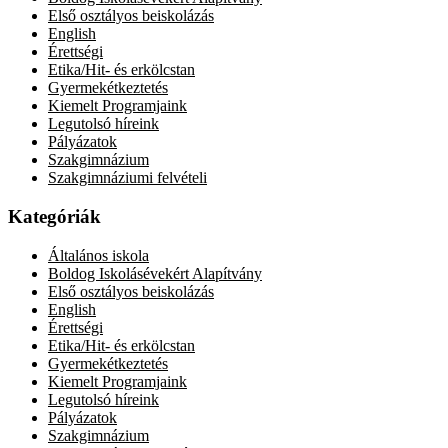
Első osztályos beiskolázás
English
Érettségi
Etika/Hit- és erkölcstan
Gyermekétkeztetés
Kiemelt Programjaink
Legutolsó híreink
Pályázatok
Szakgimnázium
Szakgimnáziumi felvételi
Kategóriák
Általános iskola
Boldog Iskolásévekért Alapítvány
Első osztályos beiskolázás
English
Érettségi
Etika/Hit- és erkölcstan
Gyermekétkeztetés
Kiemelt Programjaink
Legutolsó híreink
Pályázatok
Szakgimnázium