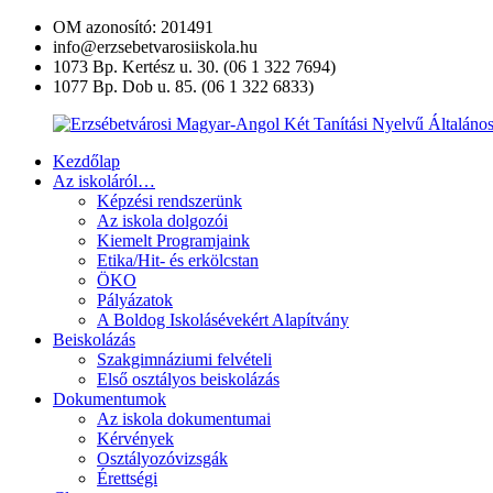
Ugrás
OM azonosító: 201491
a
info@erzsebetvarosiiskola.hu
tartalomra
1073 Bp. Kertész u. 30. (06 1 322 7694)
1077 Bp. Dob u. 85. (06 1 322 6833)
Kezdőlap
Erzsébetvárosi
Az iskoláról…
Magyar-
Képzési rendszerünk
Angol
Az iskola dolgozói
Két
Kiemelt Programjaink
Tanítási
Etika/Hit- és erkölcstan
Nyelvű
ÖKO
Általános
Pályázatok
Iskola
A Boldog Iskolásévekért Alapítvány
és
Beiskolázás
Művészeti
Szakgimnáziumi felvételi
Szakgimnázium
Első osztályos beiskolázás
Dokumentumok
Az iskola dokumentumai
Kérvények
Osztályozóvizsgák
Érettségi