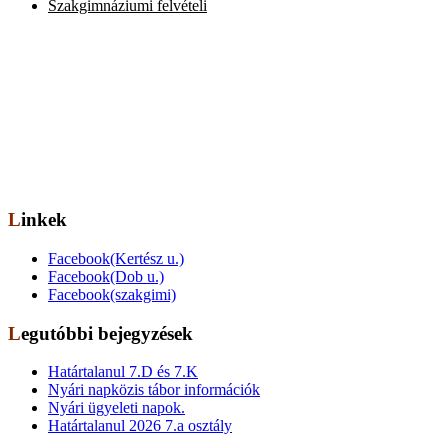
Szakgimnáziumi felvételi
Elérhetőség
Székhely: 1073 Bp. Kertész utca 30.,
tel.: 06-1-322-7694
Telephely: 1077 Bp. Dob utca 85.,
tel.: 06-1-322-6833
OM azonosító: 201491,
Telephelykód: 001, Tagozatkód: 0001.
E-mail: info[kukac]erzsebetvarosiiskola.hu
Linkek
Facebook(Kertész u.)
Facebook(Dob u.)
Facebook(szakgimi)
Legutóbbi bejegyzések
Határtalanul 7.D és 7.K
Nyári napközis tábor információk
Nyári ügyeleti napok.
Határtalanul 2026 7.a osztály