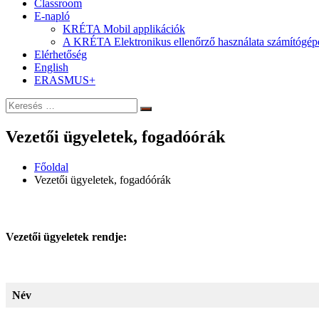
Classroom
E-napló
KRÉTA Mobil applikációk
A KRÉTA Elektronikus ellenőrző használata számítógép
Elérhetőség
English
ERASMUS+
Keresés:
Keresés
Vezetői ügyeletek, fogadóórák
Főoldal
Vezetői ügyeletek, fogadóórák
Vezetői ügyeletek rendje:
Név