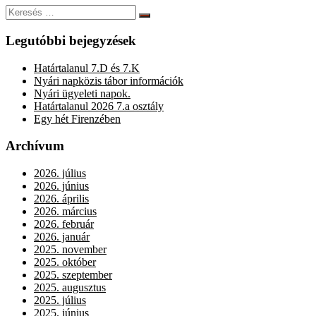
Keresés:
Keresés
Legutóbbi bejegyzések
Határtalanul 7.D és 7.K
Nyári napközis tábor információk
Nyári ügyeleti napok.
Határtalanul 2026 7.a osztály
Egy hét Firenzében
Archívum
2026. július
2026. június
2026. április
2026. március
2026. február
2026. január
2025. november
2025. október
2025. szeptember
2025. augusztus
2025. július
2025. június