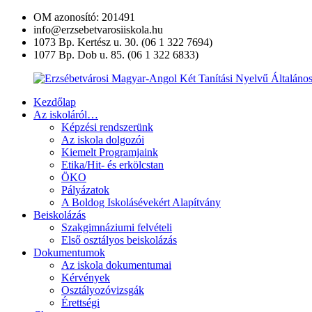
Ugrás
OM azonosító: 201491
a
info@erzsebetvarosiiskola.hu
tartalomra
1073 Bp. Kertész u. 30. (06 1 322 7694)
1077 Bp. Dob u. 85. (06 1 322 6833)
Kezdőlap
Erzsébetvárosi
Az iskoláról…
Magyar-
Képzési rendszerünk
Angol
Az iskola dolgozói
Két
Kiemelt Programjaink
Tanítási
Etika/Hit- és erkölcstan
Nyelvű
ÖKO
Általános
Pályázatok
Iskola
A Boldog Iskolásévekért Alapítvány
és
Beiskolázás
Művészeti
Szakgimnáziumi felvételi
Szakgimnázium
Első osztályos beiskolázás
Dokumentumok
Az iskola dokumentumai
Kérvények
Osztályozóvizsgák
Érettségi