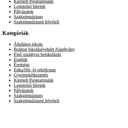
Kiemelt Programjaink
Legutolsó híreink
Pályázatok
Szakgimnázium
Szakgimnáziumi felvételi
Kategóriák
Általános iskola
Boldog Iskolásévekért Alapítvány
Első osztályos beiskolázás
English
Érettségi
Etika/Hit- és erkölcstan
Gyermekétkeztetés
Kiemelt Programjaink
Legutolsó híreink
Pályázatok
Szakgimnázium
Szakgimnáziumi felvételi
Elérhetőség
Székhely: 1073 Bp. Kertész utca 30.,
tel.: 06-1-322-7694