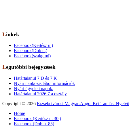
Telephely: 1077 Bp. Dob utca 85.,
tel.: 06-1-322-6833
OM azonosító: 201491,
Telephelykód: 001, Tagozatkód: 0001.
E-mail: info[kukac]erzsebetvarosiiskola.hu
Linkek
Facebook(Kertész u.)
Facebook(Dob u.)
Facebook(szakgimi)
Legutóbbi bejegyzések
Határtalanul 7.D és 7.K
Nyári napközis tábor információk
Nyári ügyeleti napok.
Határtalanul 2026 7.a osztály
Copyright © 2026
Erzsébetvárosi Magyar-Angol Két Tanítási Nyelvű
Home
Facebook (Kertész u. 30.)
Facebook (Dob u. 85)