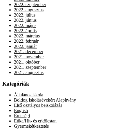
2022. szeptember
2022. augusztus
2022. július
2022. június
2022. május
2022. április
2022. március
2022. február
2022. január
2021. december
2021. november
2021. október
2021. szeptember
2021. augusztus
Kategóriák
Általános iskola
Boldog Iskolásévekért Alapítvány
Első osztályos beiskolázás
English
Érettségi
Etika/Hit- és erkölcstan
Gyermekétkeztetés