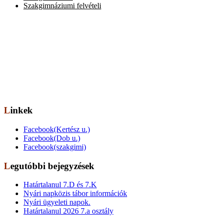
Szakgimnáziumi felvételi
Elérhetőség
Székhely: 1073 Bp. Kertész utca 30.,
tel.: 06-1-322-7694
Telephely: 1077 Bp. Dob utca 85.,
tel.: 06-1-322-6833
OM azonosító: 201491,
Telephelykód: 001, Tagozatkód: 0001.
E-mail: info[kukac]erzsebetvarosiiskola.hu
Linkek
Facebook(Kertész u.)
Facebook(Dob u.)
Facebook(szakgimi)
Legutóbbi bejegyzések
Határtalanul 7.D és 7.K
Nyári napközis tábor információk
Nyári ügyeleti napok.
Határtalanul 2026 7.a osztály