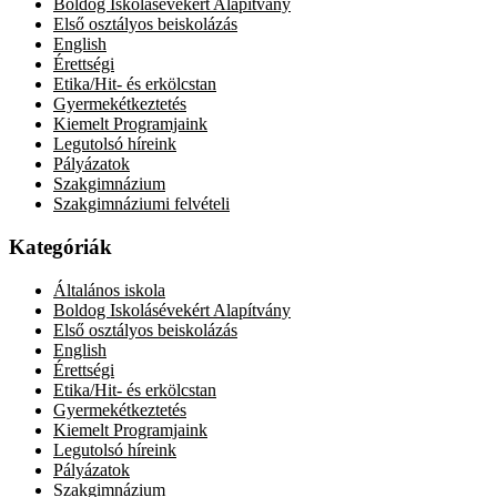
Boldog Iskolásévekért Alapítvány
Első osztályos beiskolázás
English
Érettségi
Etika/Hit- és erkölcstan
Gyermekétkeztetés
Kiemelt Programjaink
Legutolsó híreink
Pályázatok
Szakgimnázium
Szakgimnáziumi felvételi
Kategóriák
Általános iskola
Boldog Iskolásévekért Alapítvány
Első osztályos beiskolázás
English
Érettségi
Etika/Hit- és erkölcstan
Gyermekétkeztetés
Kiemelt Programjaink
Legutolsó híreink
Pályázatok
Szakgimnázium