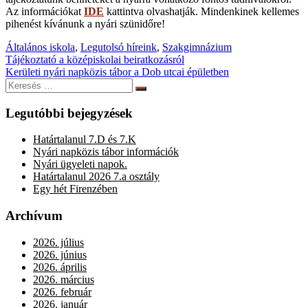
Az információkat
IDE
kattintva olvashatják. Mindenkinek kellemes
pihenést kívánunk a nyári szünidőre!
Általános iskola
,
Legutolsó híreink
,
Szakgimnázium
Bejegyzés
Tájékoztató a középiskolai beiratkozásról
Kerületi nyári napközis tábor a Dob utcai épületben
navigáció
Keresés:
Keresés
Legutóbbi bejegyzések
Határtalanul 7.D és 7.K
Nyári napközis tábor információk
Nyári ügyeleti napok.
Határtalanul 2026 7.a osztály
Egy hét Firenzében
Archívum
2026. július
2026. június
2026. április
2026. március
2026. február
2026. január