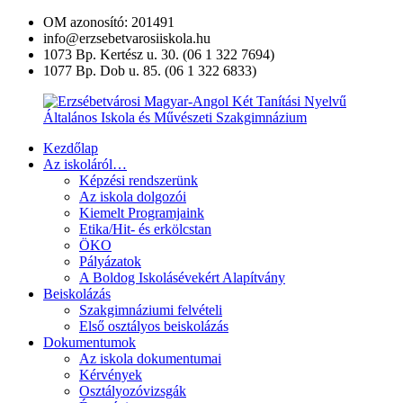
Ugrás
OM azonosító: 201491
a
info@erzsebetvarosiiskola.hu
tartalomra
1073 Bp. Kertész u. 30. (06 1 322 7694)
1077 Bp. Dob u. 85. (06 1 322 6833)
Kezdőlap
Erzsébetvárosi
Az iskoláról…
Magyar-
Képzési rendszerünk
Angol
Az iskola dolgozói
Két
Kiemelt Programjaink
Tanítási
Etika/Hit- és erkölcstan
Nyelvű
ÖKO
Általános
Pályázatok
Iskola
A Boldog Iskolásévekért Alapítvány
és
Beiskolázás
Művészeti
Szakgimnáziumi felvételi
Szakgimnázium
Első osztályos beiskolázás
Dokumentumok
Az iskola dokumentumai
Kérvények
Osztályozóvizsgák