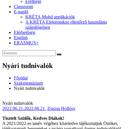
Érettségi
Classroom
E-napló
KRÉTA Mobil applikációk
A KRÉTA Elektronikus ellenőrző használata
számítógépen
Elérhetőség
English
ERASMUS+
Keresés:
Keresés
Nyári tudnivalók
Főoldal
Szakgimnázium
Nyári tudnivalók
Nyári tudnivalók
2022.06.21.
2022.06.21.
Zsuzsa Hollósy
Tisztelt Szülők, Kedves Diákok!
A 2021/2022-es tanév végéhez közeledve tájékoztatjuk Önöket,
tájékoztatunk benneteket a nyárra vonatkozó fontos tudnivalókról.