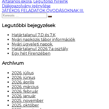
Általános iskola
,
Legutolsó híreink
Bejegyzés
Diákigazolvány igénylése
JÁTÉKOS FELADATOK ÓVODÁSOKNAK III.
navigáció
Keresés:
Keresés
Legutóbbi bejegyzések
Határtalanul 7.D és 7.K
Nyári napközis tábor információk
Nyári ügyeleti napok.
Határtalanul 2026 7.a osztály
Egy hét Firenzében
Archívum
2026. július
2026. június
2026. április
2026. március
2026. február
2026. január
2025. november
2025. október