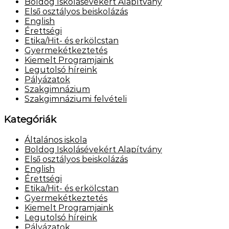
Boldog Iskolásévekért Alapítvány
Első osztályos beiskolázás
English
Érettségi
Etika/Hit- és erkölcstan
Gyermekétkeztetés
Kiemelt Programjaink
Legutolsó híreink
Pályázatok
Szakgimnázium
Szakgimnáziumi felvételi
Kategóriák
Általános iskola
Boldog Iskolásévekért Alapítvány
Első osztályos beiskolázás
English
Érettségi
Etika/Hit- és erkölcstan
Gyermekétkeztetés
Kiemelt Programjaink
Legutolsó híreink
Pályázatok