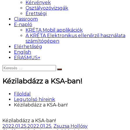
Kérvények
Osztályozóvizsgák
Érettségi
Classroom
E-napló
KRÉTA Mobil applikációk
A KRÉTA Elektronikus ellenőrző használata
számítógépen
Elérhetőség
English
ERASMUS+
Keresés:
Keresés
Kézilabdázz a KSA-ban!
Főoldal
Legutolsó híreink
Kézilabdázz a KSA-ban!
Kézilabdázz a KSA-ban!
2022.01.25.
2022.01.25.
Zsuzsa Hollósy