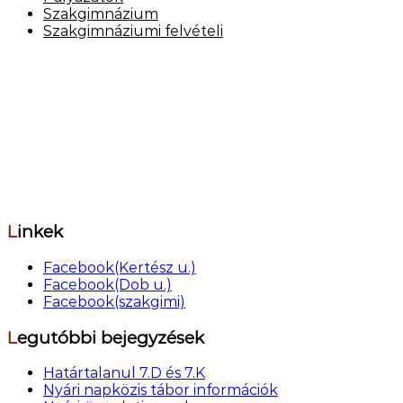
Szakgimnázium
Szakgimnáziumi felvételi
Elérhetőség
Székhely: 1073 Bp. Kertész utca 30.,
tel.: 06-1-322-7694
Telephely: 1077 Bp. Dob utca 85.,
tel.: 06-1-322-6833
OM azonosító: 201491,
Telephelykód: 001, Tagozatkód: 0001.
E-mail: info[kukac]erzsebetvarosiiskola.hu
Linkek
Facebook(Kertész u.)
Facebook(Dob u.)
Facebook(szakgimi)
Legutóbbi bejegyzések
Határtalanul 7.D és 7.K
Nyári napközis tábor információk