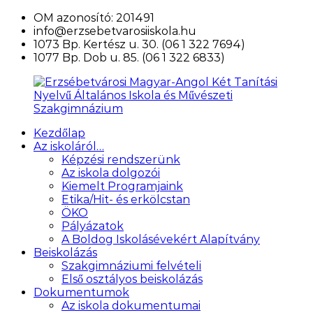
Ugrás
OM azonosító: 201491
a
info@erzsebetvarosiiskola.hu
tartalomra
1073 Bp. Kertész u. 30. (06 1 322 7694)
1077 Bp. Dob u. 85. (06 1 322 6833)
Kezdőlap
Erzsébetvárosi
Az iskoláról…
Magyar-
Képzési rendszerünk
Angol
Az iskola dolgozói
Két
Kiemelt Programjaink
Tanítási
Etika/Hit- és erkölcstan
Nyelvű
ÖKO
Általános
Pályázatok
Iskola
A Boldog Iskolásévekért Alapítvány
és
Beiskolázás
Művészeti
Szakgimnáziumi felvételi
Szakgimnázium
Első osztályos beiskolázás
Dokumentumok
Az iskola dokumentumai