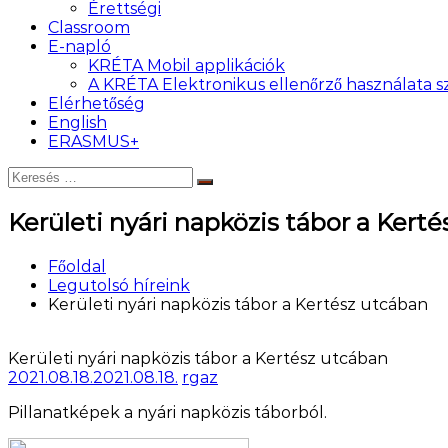
Érettségi
Classroom
E-napló
KRÉTA Mobil applikációk
A KRÉTA Elektronikus ellenőrző használata
Elérhetőség
English
ERASMUS+
Keresés:
Keresés
Kerületi nyári napközis tábor a Kert
Főoldal
Legutolsó híreink
Kerületi nyári napközis tábor a Kertész utcában
Kerületi nyári napközis tábor a Kertész utcában
2021.08.18.
2021.08.18.
rgaz
Pillanatképek a nyári napközis táborból.