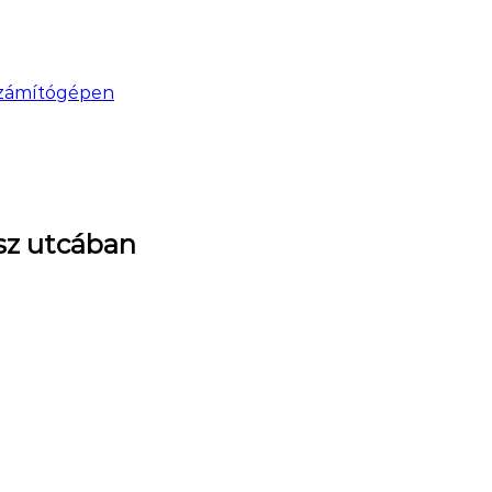
 számítógépen
ész utcában