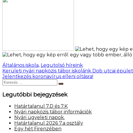
Általános iskola
,
Legutolsó híreink
Bejegyzés
Kerületi nyári napközis tábor iskolánk Dob utcai épüle
Jelentkezés koronavírus elleni oltásra!
navigáció
Keresés:
Keresés
Legutóbbi bejegyzések
Határtalanul 7.D és 7.K
Nyári napközis tábor információk
Nyári ügyeleti napok.
Határtalanul 2026 7.a osztály
Egy hét Firenzében