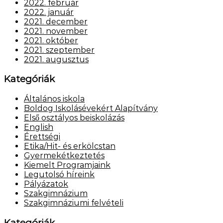
2022. február
2022. január
2021. december
2021. november
2021. október
2021. szeptember
2021. augusztus
Kategóriák
Általános iskola
Boldog Iskolásévekért Alapítvány
Első osztályos beiskolázás
English
Érettségi
Etika/Hit- és erkölcstan
Gyermekétkeztetés
Kiemelt Programjaink
Legutolsó híreink
Pályázatok
Szakgimnázium
Szakgimnáziumi felvételi
Kategóriák