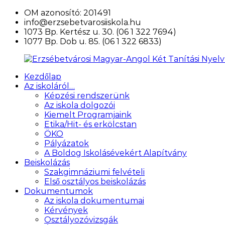
Ugrás
OM azonosító: 201491
a
info@erzsebetvarosiiskola.hu
tartalomra
1073 Bp. Kertész u. 30. (06 1 322 7694)
1077 Bp. Dob u. 85. (06 1 322 6833)
Kezdőlap
Erzsébetvárosi
Az iskoláról…
Magyar-
Képzési rendszerünk
Angol
Az iskola dolgozói
Két
Kiemelt Programjaink
Tanítási
Etika/Hit- és erkölcstan
Nyelvű
ÖKO
Általános
Pályázatok
Iskola
A Boldog Iskolásévekért Alapítvány
és
Beiskolázás
Művészeti
Szakgimnáziumi felvételi
Szakgimnázium
Első osztályos beiskolázás
Dokumentumok
Az iskola dokumentumai
Kérvények
Osztályozóvizsgák