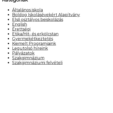
Általános iskola
Boldog Iskolásévekért Alapítvány
Első osztályos beiskolázás
English
Érettségi
Etika/Hit- és erkölcstan
Gyermekétkeztetés
Kiemelt Programjaink
Legutolsó híreink
Pályázatok
Szakgimnázium
Szakgimnáziumi felvételi
Elérhetőség
Székhely: 1073 Bp. Kertész utca 30.,
tel.: 06-1-322-7694
Telephely: 1077 Bp. Dob utca 85.,
tel.: 06-1-322-6833
OM azonosító: 201491,
Telephelykód: 001, Tagozatkód: 0001.
E-mail: info[kukac]erzsebetvarosiiskola.hu