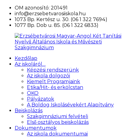
Ugrás
OM azonosító: 201491
a
info@erzsebetvarosiiskola.hu
tartalomra
1073 Bp. Kertész u. 30. (06 1 322 7694)
1077 Bp. Dob u. 85. (06 1 322 6833)
Kezdőlap
Erzsébetvárosi
Az iskoláról…
Magyar-
Képzési rendszerünk
Angol
Az iskola dolgozói
Két
Kiemelt Programjaink
Tanítási
Etika/Hit- és erkölcstan
Nyelvű
ÖKO
Általános
Pályázatok
Iskola
A Boldog Iskolásévekért Alapítvány
és
Beiskolázás
Művészeti
Szakgimnáziumi felvételi
Szakgimnázium
Első osztályos beiskolázás
Dokumentumok
Az iskola dokumentumai