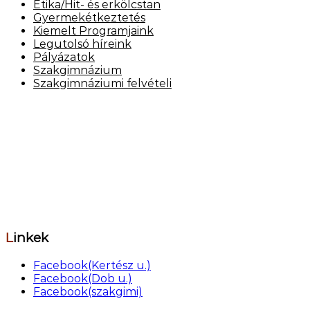
Etika/Hit- és erkölcstan
Gyermekétkeztetés
Kiemelt Programjaink
Legutolsó híreink
Pályázatok
Szakgimnázium
Szakgimnáziumi felvételi
Elérhetőség
Székhely: 1073 Bp. Kertész utca 30.,
tel.: 06-1-322-7694
Telephely: 1077 Bp. Dob utca 85.,
tel.: 06-1-322-6833
OM azonosító: 201491,
Telephelykód: 001, Tagozatkód: 0001.
E-mail: info[kukac]erzsebetvarosiiskola.hu
Linkek
Facebook(Kertész u.)
Facebook(Dob u.)
Facebook(szakgimi)