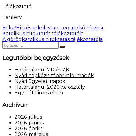
Tájékoztató
Tanterv
Etika/Hit- és erkölcstan
,
Legutolsó híreink
Bejegyzés
Katolikus hitoktatás tájékoztatója
A görögkatolikus hitoktatás tájékoztatója
navigáció
Keresés:
Keresés
Legutóbbi bejegyzések
Határtalanul 7.D és 7.K
Nyári napközis tábor információk
Nyári ügyeleti napok.
Határtalanul 2026 7.a osztály
Egy hét Firenzében
Archívum
2026. július
2026. június
2026. április
2026. március