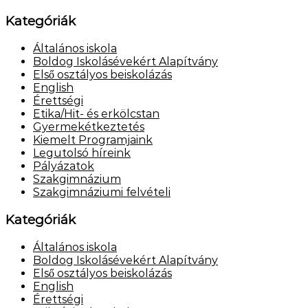
Kategóriák
Általános iskola
Boldog Iskolásévekért Alapítvány
Első osztályos beiskolázás
English
Érettségi
Etika/Hit- és erkölcstan
Gyermekétkeztetés
Kiemelt Programjaink
Legutolsó híreink
Pályázatok
Szakgimnázium
Szakgimnáziumi felvételi
Kategóriák
Általános iskola
Boldog Iskolásévekért Alapítvány
Első osztályos beiskolázás
English
Érettségi