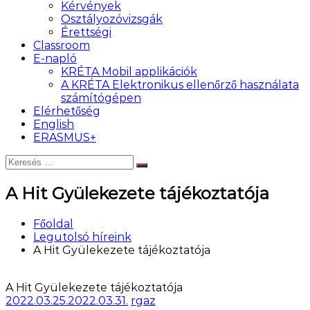
Kérvények
Osztályozóvizsgák
Érettségi
Classroom
E-napló
KRÉTA Mobil applikációk
A KRÉTA Elektronikus ellenőrző használata
számítógépen
Elérhetőség
English
ERASMUS+
Keresés:
Keresés
A Hit Gyülekezete tájékoztatója
Főoldal
Legutolsó híreink
A Hit Gyülekezete tájékoztatója
A Hit Gyülekezete tájékoztatója
2022.03.25.
2022.03.31.
rgaz