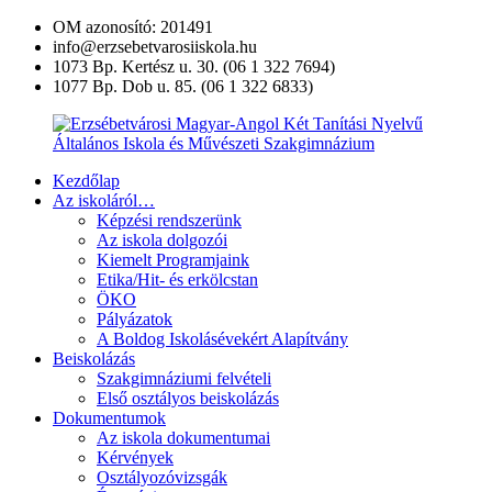
Ugrás
OM azonosító: 201491
a
info@erzsebetvarosiiskola.hu
tartalomra
1073 Bp. Kertész u. 30. (06 1 322 7694)
1077 Bp. Dob u. 85. (06 1 322 6833)
Kezdőlap
Erzsébetvárosi
Az iskoláról…
Magyar-
Képzési rendszerünk
Angol
Az iskola dolgozói
Két
Kiemelt Programjaink
Tanítási
Etika/Hit- és erkölcstan
Nyelvű
ÖKO
Általános
Pályázatok
Iskola
A Boldog Iskolásévekért Alapítvány
és
Beiskolázás
Művészeti
Szakgimnáziumi felvételi
Szakgimnázium
Első osztályos beiskolázás
Dokumentumok
Az iskola dokumentumai
Kérvények
Osztályozóvizsgák