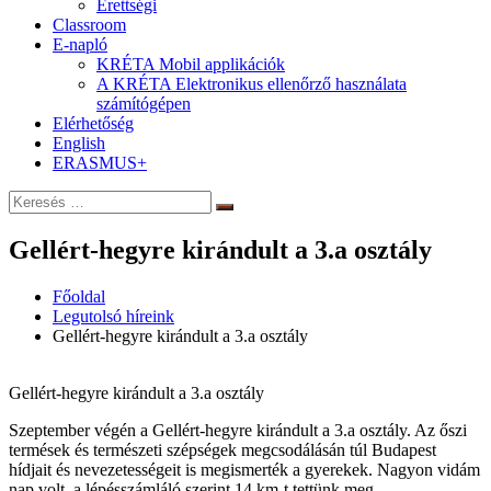
Érettségi
Classroom
E-napló
KRÉTA Mobil applikációk
A KRÉTA Elektronikus ellenőrző használata
számítógépen
Elérhetőség
English
ERASMUS+
Keresés:
Keresés
Gellért-hegyre kirándult a 3.a osztály
Főoldal
Legutolsó híreink
Gellért-hegyre kirándult a 3.a osztály
Gellért-hegyre kirándult a 3.a osztály
Szeptember végén a Gellért-hegyre kirándult a 3.a osztály. Az őszi
termések és természeti szépségek megcsodálásán túl Budapest
hídjait és nevezetességeit is megismerték a gyerekek. Nagyon vidám
nap volt, a lépésszámláló szerint 14 km-t tettünk meg.