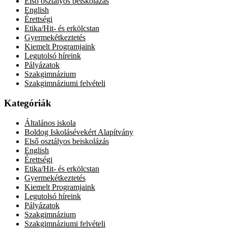
Első osztályos beiskolázás
English
Érettségi
Etika/Hit- és erkölcstan
Gyermekétkeztetés
Kiemelt Programjaink
Legutolsó híreink
Pályázatok
Szakgimnázium
Szakgimnáziumi felvételi
Kategóriák
Általános iskola
Boldog Iskolásévekért Alapítvány
Első osztályos beiskolázás
English
Érettségi
Etika/Hit- és erkölcstan
Gyermekétkeztetés
Kiemelt Programjaink
Legutolsó híreink
Pályázatok
Szakgimnázium
Szakgimnáziumi felvételi