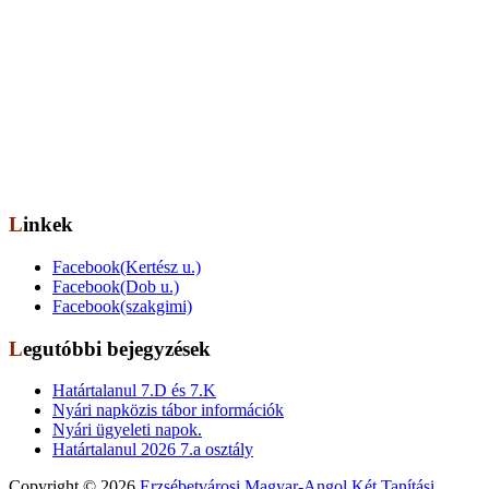
Elérhetőség
Székhely: 1073 Bp. Kertész utca 30.,
tel.: 06-1-322-7694
Telephely: 1077 Bp. Dob utca 85.,
tel.: 06-1-322-6833
OM azonosító: 201491,
Telephelykód: 001, Tagozatkód: 0001.
E-mail: info[kukac]erzsebetvarosiiskola.hu
Linkek
Facebook(Kertész u.)
Facebook(Dob u.)
Facebook(szakgimi)
Legutóbbi bejegyzések
Határtalanul 7.D és 7.K
Nyári napközis tábor információk
Nyári ügyeleti napok.
Határtalanul 2026 7.a osztály
Copyright © 2026
Erzsébetvárosi Magyar-Angol Két Tanítási