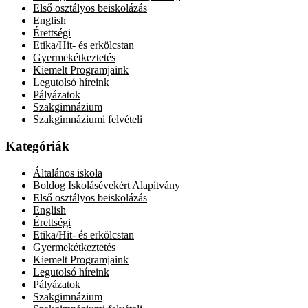
Első osztályos beiskolázás
English
Érettségi
Etika/Hit- és erkölcstan
Gyermekétkeztetés
Kiemelt Programjaink
Legutolsó híreink
Pályázatok
Szakgimnázium
Szakgimnáziumi felvételi
Kategóriák
Általános iskola
Boldog Iskolásévekért Alapítvány
Első osztályos beiskolázás
English
Érettségi
Etika/Hit- és erkölcstan
Gyermekétkeztetés
Kiemelt Programjaink
Legutolsó híreink
Pályázatok
Szakgimnázium