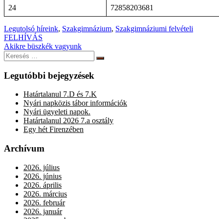
24
72858203681
Legutolsó híreink
,
Szakgimnázium
,
Szakgimnáziumi felvételi
Bejegyzés
FELHÍVÁS
Akikre büszkék vagyunk
navigáció
Keresés:
Keresés
Legutóbbi bejegyzések
Határtalanul 7.D és 7.K
Nyári napközis tábor információk
Nyári ügyeleti napok.
Határtalanul 2026 7.a osztály
Egy hét Firenzében
Archívum
2026. július
2026. június
2026. április
2026. március
2026. február
2026. január