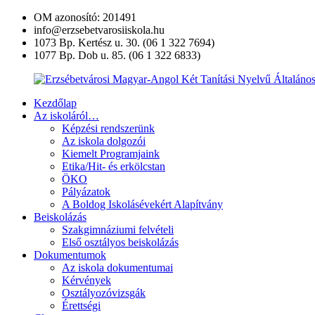
Ugrás
OM azonosító: 201491
a
info@erzsebetvarosiiskola.hu
tartalomra
1073 Bp. Kertész u. 30. (06 1 322 7694)
1077 Bp. Dob u. 85. (06 1 322 6833)
Kezdőlap
Erzsébetvárosi
Az iskoláról…
Magyar-
Képzési rendszerünk
Angol
Az iskola dolgozói
Két
Kiemelt Programjaink
Tanítási
Etika/Hit- és erkölcstan
Nyelvű
ÖKO
Általános
Pályázatok
Iskola
A Boldog Iskolásévekért Alapítvány
és
Beiskolázás
Művészeti
Szakgimnáziumi felvételi
Szakgimnázium
Első osztályos beiskolázás
Dokumentumok
Az iskola dokumentumai
Kérvények
Osztályozóvizsgák
Érettségi