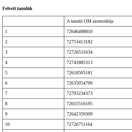
Felvett tanulók
A tanuló OM azonosítója
1
72646498810
2
72753413182
3
72726531634
4
72741885313
5
72618505181
6
72635054709
7
72793234373
8
72655516195
9
72642359309
10
72726751164