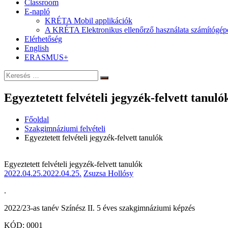
Classroom
E-napló
KRÉTA Mobil applikációk
A KRÉTA Elektronikus ellenőrző használata számítógép
Elérhetőség
English
ERASMUS+
Keresés:
Keresés
Egyeztetett felvételi jegyzék-felvett tanul
Főoldal
Szakgimnáziumi felvételi
Egyeztetett felvételi jegyzék-felvett tanulók
Egyeztetett felvételi jegyzék-felvett tanulók
2022.04.25.
2022.04.25.
Zsuzsa Hollósy
.
2022/23-as tanév Színész II. 5 éves szakgimnáziumi képzés
KÓD: 0001