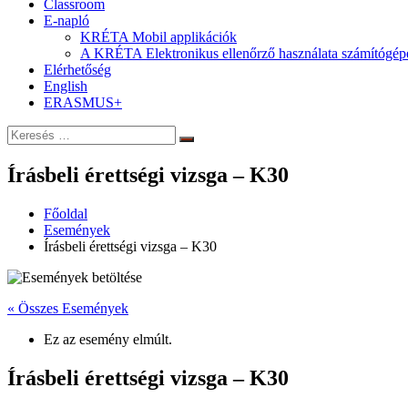
Classroom
E-napló
KRÉTA Mobil applikációk
A KRÉTA Elektronikus ellenőrző használata számítógép
Elérhetőség
English
ERASMUS+
Keresés:
Keresés
Írásbeli érettségi vizsga – K30
Főoldal
Események
Írásbeli érettségi vizsga – K30
« Összes Események
Ez az esemény elmúlt.
Írásbeli érettségi vizsga – K30