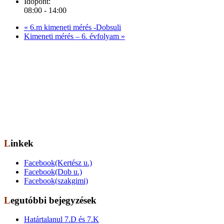
Időpont:
08:00 - 14:00
«
6.m kimeneti mérés -Dobsuli
Kimeneti mérés – 6. évfolyam
»
Elérhetőség
Székhely: 1073 Bp. Kertész utca 30.,
tel.: 06-1-322-7694
Telephely: 1077 Bp. Dob utca 85.,
tel.: 06-1-322-6833
OM azonosító: 201491,
Telephelykód: 001, Tagozatkód: 0001.
E-mail: info[kukac]erzsebetvarosiiskola.hu
Linkek
Facebook(Kertész u.)
Facebook(Dob u.)
Facebook(szakgimi)
Legutóbbi bejegyzések
Határtalanul 7.D és 7.K