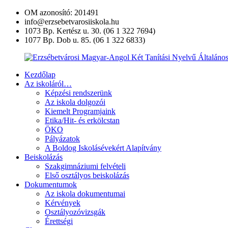
Ugrás
OM azonosító: 201491
a
info@erzsebetvarosiiskola.hu
tartalomra
1073 Bp. Kertész u. 30. (06 1 322 7694)
1077 Bp. Dob u. 85. (06 1 322 6833)
Kezdőlap
Erzsébetvárosi
Az iskoláról…
Magyar-
Képzési rendszerünk
Angol
Az iskola dolgozói
Két
Kiemelt Programjaink
Tanítási
Etika/Hit- és erkölcstan
Nyelvű
ÖKO
Általános
Pályázatok
Iskola
A Boldog Iskolásévekért Alapítvány
és
Beiskolázás
Művészeti
Szakgimnáziumi felvételi
Szakgimnázium
Első osztályos beiskolázás
Dokumentumok
Az iskola dokumentumai
Kérvények
Osztályozóvizsgák
Érettségi