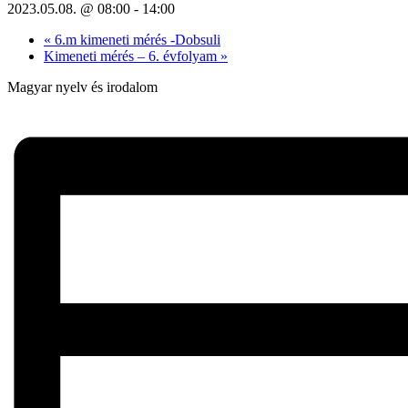
2023.05.08. @ 08:00
-
14:00
«
6.m kimeneti mérés -Dobsuli
Kimeneti mérés – 6. évfolyam
»
Magyar nyelv és irodalom