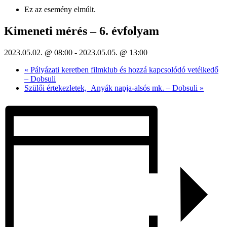
Ez az esemény elmúlt.
Kimeneti mérés – 6. évfolyam
2023.05.02. @ 08:00
-
2023.05.05. @ 13:00
«
Pályázati keretben filmklub és hozzá kapcsolódó vetélkedő
– Dobsuli
Szülői értekezletek, Anyák napja-alsós mk. – Dobsuli
»