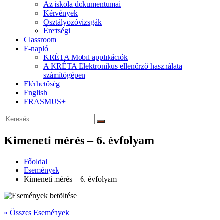
Az iskola dokumentumai
Kérvények
Osztályozóvizsgák
Érettségi
Classroom
E-napló
KRÉTA Mobil applikációk
A KRÉTA Elektronikus ellenőrző használata
számítógépen
Elérhetőség
English
ERASMUS+
Keresés:
Keresés
Kimeneti mérés – 6. évfolyam
Főoldal
Események
Kimeneti mérés – 6. évfolyam
« Összes Események