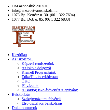
Ugrás
OM azonosító: 201491
a
info@erzsebetvarosiiskola.hu
tartalomra
1073 Bp. Kertész u. 30. (06 1 322 7694)
1077 Bp. Dob u. 85. (06 1 322 6833)
Kezdőlap
Erzsébetvárosi
Az iskoláról…
Magyar-
Képzési rendszerünk
Angol
Az iskola dolgozói
Két
Kiemelt Programjaink
Tanítási
Etika/Hit- és erkölcstan
Nyelvű
ÖKO
Általános
Pályázatok
Iskola
A Boldog Iskolásévekért Alapítvány
és
Beiskolázás
Művészeti
Szakgimnáziumi felvételi
Szakgimnázium
Első osztályos beiskolázás
Dokumentumok