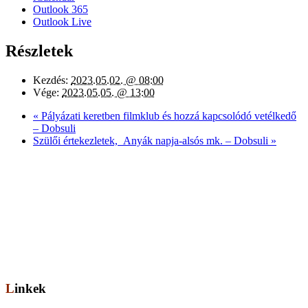
Outlook 365
Outlook Live
Részletek
Kezdés:
2023.05.02. @ 08:00
Vége:
2023.05.05. @ 13:00
«
Pályázati keretben filmklub és hozzá kapcsolódó vetélkedő
– Dobsuli
Szülői értekezletek, Anyák napja-alsós mk. – Dobsuli
»
Elérhetőség
Székhely: 1073 Bp. Kertész utca 30.,
tel.: 06-1-322-7694
Telephely: 1077 Bp. Dob utca 85.,
tel.: 06-1-322-6833
OM azonosító: 201491,
Telephelykód: 001, Tagozatkód: 0001.
E-mail: info[kukac]erzsebetvarosiiskola.hu
Linkek