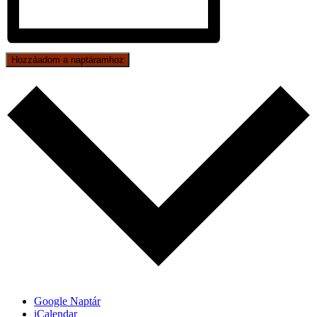
Hozzáadom a naptáramhoz
Google Naptár
iCalendar