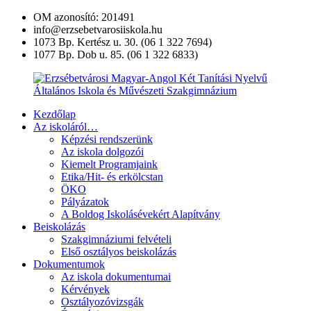
Ugrás
OM azonosító: 201491
a
info@erzsebetvarosiiskola.hu
tartalomra
1073 Bp. Kertész u. 30. (06 1 322 7694)
1077 Bp. Dob u. 85. (06 1 322 6833)
Kezdőlap
Erzsébetvárosi
Az iskoláról…
Magyar-
Képzési rendszerünk
Angol
Az iskola dolgozói
Két
Kiemelt Programjaink
Tanítási
Etika/Hit- és erkölcstan
Nyelvű
ÖKO
Általános
Pályázatok
Iskola
A Boldog Iskolásévekért Alapítvány
és
Beiskolázás
Művészeti
Szakgimnáziumi felvételi
Szakgimnázium
Első osztályos beiskolázás
Dokumentumok
Az iskola dokumentumai
Kérvények
Osztályozóvizsgák