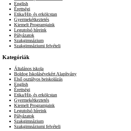
English
Érettségi
Etika/Hit- és erkölcstan
Gyermekétkeztetés
Kiemelt Programjaink
Legutolsó híreink
Pályázatok
Szakgimnázium
Szakgimnáziumi felvételi
Kategóriák
Általános iskola
Boldog Iskolásévekért Alapítvány
Első osztályos beiskolázás
English
Érettségi
Etika/Hit- és erkölcstan
Gyermekétkeztetés
Kiemelt Programjaink
Legutolsó híreink
Pályázatok
Szakgimnázium
Szakgimnáziumi felvételi