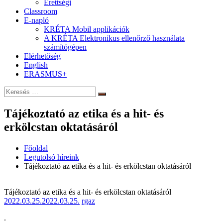
Érettségi
Classroom
E-napló
KRÉTA Mobil applikációk
A KRÉTA Elektronikus ellenőrző használata
számítógépen
Elérhetőség
English
ERASMUS+
Keresés:
Keresés
Tájékoztató az etika és a hit- és
erkölcstan oktatásáról
Főoldal
Legutolsó híreink
Tájékoztató az etika és a hit- és erkölcstan oktatásáról
Tájékoztató az etika és a hit- és erkölcstan oktatásáról
2022.03.25.
2022.03.25.
rgaz
.