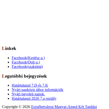
Elérhetőség
Székhely: 1073 Bp. Kertész utca 30.,
tel.: 06-1-322-7694
Telephely: 1077 Bp. Dob utca 85.,
tel.: 06-1-322-6833
OM azonosító: 201491,
Telephelykód: 001, Tagozatkód: 0001.
E-mail: info[kukac]erzsebetvarosiiskola.hu
Linkek
Facebook(Kertész u.)
Facebook(Dob u.)
Facebook(szakgimi)
Legutóbbi bejegyzések
Határtalanul 7.D és 7.K
Nyári napközis tábor információk
Nyári ügyeleti napok.
Határtalanul 2026 7.a osztály
Copyright © 2026
Erzsébetvárosi Magyar-Angol Két Tanítási