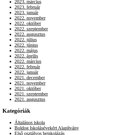
2023. március
2023. február
2023. január
2022. november
2022. október
2022. szeptember
2022. augusztus
2022. július
2022. június
2022. május
2022. április
2022. március
2022. február
2022. január
2021. december
2021. november
2021. október
2021. szeptember
2021. augusztus
Kategóriák
Általános iskola
Boldog Iskolásévekért Alapítvány
Első osztályos beiskolázás