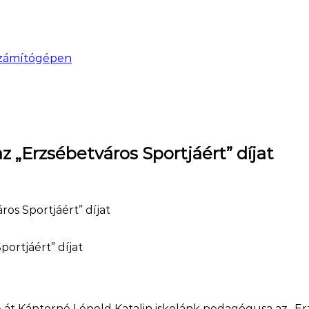
 számítógépen
 „Erzsébetváros Sportjáért” díjat
os Sportjáért” díjat
ortjáért” díjat
t Kántorné Lépold Katalin iskolánk pedagógusa az „Erzs