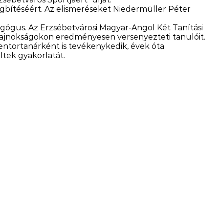
regbítéséért. Az elismeréseket Niedermüller Péter
agógus. Az Erzsébetvárosi Magyar-Angol Két Tanítási
 bajnokságokon eredményesen versenyezteti tanulóit.
entortanárként is tevékenykedik, évek óta
ltek gyakorlatát.