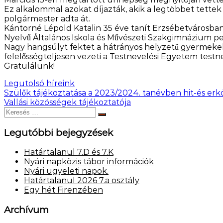
Ez alkalommal azokat díjazták, akik a legtöbbet tettek
polgármester adta át.
Kántorné Lépold Katalin 35 éve tanít Erzsébetvárosban
Nyelvű Általános Iskola és Művészeti Szakgimnázium p
Nagy hangsúlyt fektet a hátrányos helyzetű gyermekek
felelősségteljesen vezeti a Testnevelési Egyetem testn
Gratulálunk!
Legutolsó híreink
Bejegyzés
Szülők tájékoztatása a 2023/2024. tanévben hit-és erkö
Vallási közösségek tájékoztatója
navigáció
Keresés:
Keresés
Legutóbbi bejegyzések
Határtalanul 7.D és 7.K
Nyári napközis tábor információk
Nyári ügyeleti napok.
Határtalanul 2026 7.a osztály
Egy hét Firenzében
Archívum