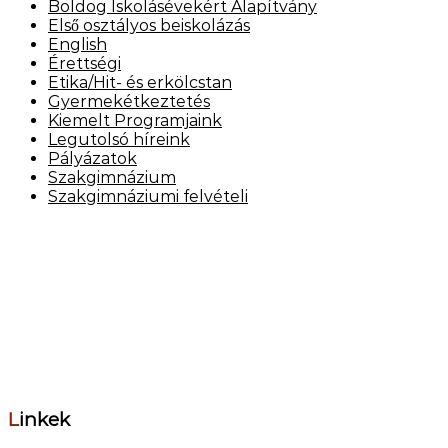
Boldog Iskolásévekért Alapítvány
Első osztályos beiskolázás
English
Érettségi
Etika/Hit- és erkölcstan
Gyermekétkeztetés
Kiemelt Programjaink
Legutolsó híreink
Pályázatok
Szakgimnázium
Szakgimnáziumi felvételi
Elérhetőség
Székhely: 1073 Bp. Kertész utca 30.,
tel.: 06-1-322-7694
Telephely: 1077 Bp. Dob utca 85.,
tel.: 06-1-322-6833
OM azonosító: 201491,
Telephelykód: 001, Tagozatkód: 0001.
E-mail: info[kukac]erzsebetvarosiiskola.hu
Linkek