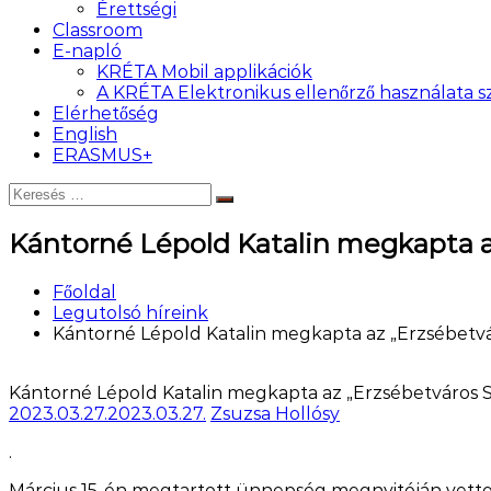
Érettségi
Classroom
E-napló
KRÉTA Mobil applikációk
A KRÉTA Elektronikus ellenőrző használata
Elérhetőség
English
ERASMUS+
Keresés:
Keresés
Kántorné Lépold Katalin megkapta az
Főoldal
Legutolsó híreink
Kántorné Lépold Katalin megkapta az „Erzsébetvár
Kántorné Lépold Katalin megkapta az „Erzsébetváros Sp
2023.03.27.
2023.03.27.
Zsuzsa Hollósy
.
Március 15-én megtartott ünnepség megnyitóján vette á