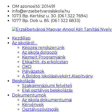
Ugrás
OM azonosító: 201491
a
info@erzsebetvarosiiskola.hu
tartalomra
1073 Bp. Kertész u. 30. (06 1 322 7694)
1077 Bp. Dob u. 85. (06 1 322 6833)
Kezdőlap
Erzsébetvárosi
Az iskoláról…
Magyar-
Képzési rendszerünk
Angol
Az iskola dolgozói
Két
Kiemelt Programjaink
Tanítási
Etika/Hit- és erkölcstan
Nyelvű
ÖKO
Általános
Pályázatok
Iskola
A Boldog Iskolásévekért Alapítvány
és
Beiskolázás
Művészeti
Szakgimnáziumi felvételi
Szakgimnázium
Első osztályos beiskolázás
Dokumentumok
Az iskola dokumentumai
Kérvények
Osztályozóvizsgák