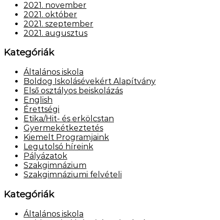
2021. november
2021. október
2021. szeptember
2021. augusztus
Kategóriák
Általános iskola
Boldog Iskolásévekért Alapítvány
Első osztályos beiskolázás
English
Érettségi
Etika/Hit- és erkölcstan
Gyermekétkeztetés
Kiemelt Programjaink
Legutolsó híreink
Pályázatok
Szakgimnázium
Szakgimnáziumi felvételi
Kategóriák
Általános iskola