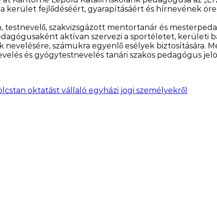
 a kerület fejlődéséért, gyarapításáért és hírnevének ö
, testnevelő, szakvizsgázott mentortanár és mesterped
edagógusaként aktívan szervezi a sportéletet, kerületi
 nevelésére, számukra egyenlő esélyek biztosítására. M
evelés és gyógytestnevelés tanári szakos pedagógus jelö
lcstan oktatást vállaló egyházi jogi személyekről