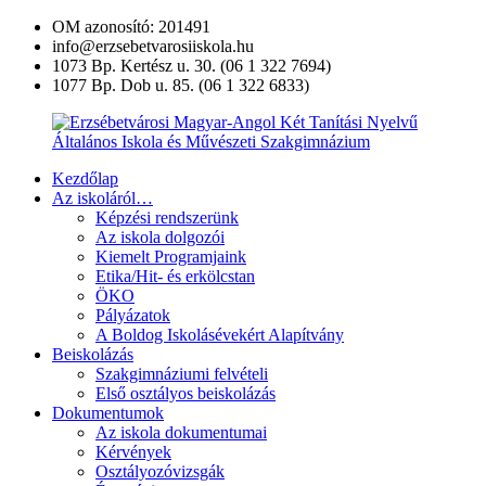
Ugrás
OM azonosító: 201491
a
info@erzsebetvarosiiskola.hu
tartalomra
1073 Bp. Kertész u. 30. (06 1 322 7694)
1077 Bp. Dob u. 85. (06 1 322 6833)
Kezdőlap
Erzsébetvárosi
Az iskoláról…
Magyar-
Képzési rendszerünk
Angol
Az iskola dolgozói
Két
Kiemelt Programjaink
Tanítási
Etika/Hit- és erkölcstan
Nyelvű
ÖKO
Általános
Pályázatok
Iskola
A Boldog Iskolásévekért Alapítvány
és
Beiskolázás
Művészeti
Szakgimnáziumi felvételi
Szakgimnázium
Első osztályos beiskolázás
Dokumentumok
Az iskola dokumentumai
Kérvények
Osztályozóvizsgák