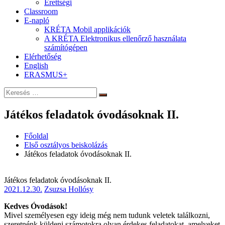
Érettségi
Classroom
E-napló
KRÉTA Mobil applikációk
A KRÉTA Elektronikus ellenőrző használata
számítógépen
Elérhetőség
English
ERASMUS+
Keresés:
Keresés
Játékos feladatok óvodásoknak II.
Főoldal
Első osztályos beiskolázás
Játékos feladatok óvodásoknak II.
Játékos feladatok óvodásoknak II.
2021.12.30.
Zsuzsa Hollósy
Kedves Óvodások!
Mivel személyesen egy ideig még nem tudunk veletek találkozni,
szeretnénk küldeni számotokra olyan érdekes feladatokat, amelyeket