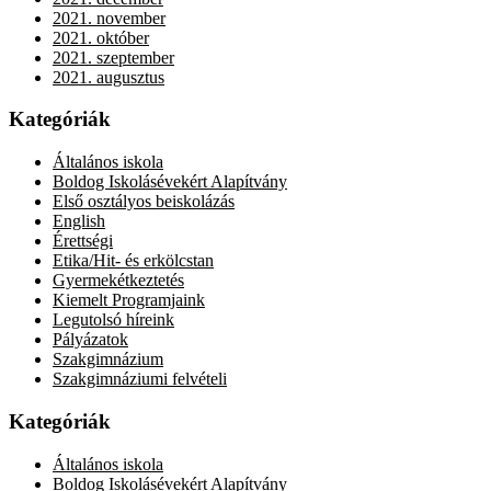
2021. november
2021. október
2021. szeptember
2021. augusztus
Kategóriák
Általános iskola
Boldog Iskolásévekért Alapítvány
Első osztályos beiskolázás
English
Érettségi
Etika/Hit- és erkölcstan
Gyermekétkeztetés
Kiemelt Programjaink
Legutolsó híreink
Pályázatok
Szakgimnázium
Szakgimnáziumi felvételi
Kategóriák
Általános iskola
Boldog Iskolásévekért Alapítvány