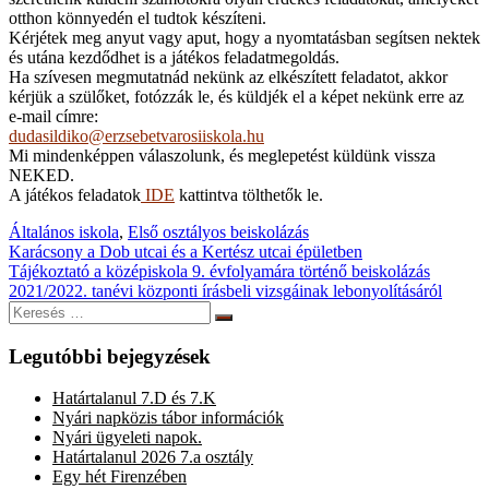
otthon könnyedén el tudtok készíteni.
Kérjétek meg anyut vagy aput, hogy a nyomtatásban segítsen nektek
és utána kezdődhet is a játékos feladatmegoldás.
Ha szívesen megmutatnád nekünk az elkészített feladatot, akkor
kérjük a szülőket, fotózzák le, és küldjék el a képet nekünk erre az
e-mail címre:
dudasildiko@erzsebetvarosiiskola.hu
Mi mindenképpen válaszolunk, és meglepetést küldünk vissza
NEKED.
A játékos feladatok
IDE
kattintva tölthetők le.
Általános iskola
,
Első osztályos beiskolázás
Bejegyzés
Karácsony a Dob utcai és a Kertész utcai épületben
Tájékoztató a középiskola 9. évfolyamára történő beiskolázás
navigáció
2021/2022. tanévi központi írásbeli vizsgáinak lebonyolításáról
Keresés:
Keresés
Legutóbbi bejegyzések
Határtalanul 7.D és 7.K
Nyári napközis tábor információk
Nyári ügyeleti napok.
Határtalanul 2026 7.a osztály
Egy hét Firenzében