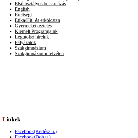
Első osztályos beiskolázás
English
Érettségi
Etika/Hit- és erkölcstan
Gyermekétkeztetés
Kiemelt Programjaink
Legutolsó híreink
Pályázatok
Szakgimnázium
Szakgimnáziumi felvételi
Elérhetőség
Székhely: 1073 Bp. Kertész utca 30.,
tel.: 06-1-322-7694
Telephely: 1077 Bp. Dob utca 85.,
tel.: 06-1-322-6833
OM azonosító: 201491,
Telephelykód: 001, Tagozatkód: 0001.
E-mail: info[kukac]erzsebetvarosiiskola.hu
Linkek
Facebook(Kertész u.)
Facebook(Dob u.)